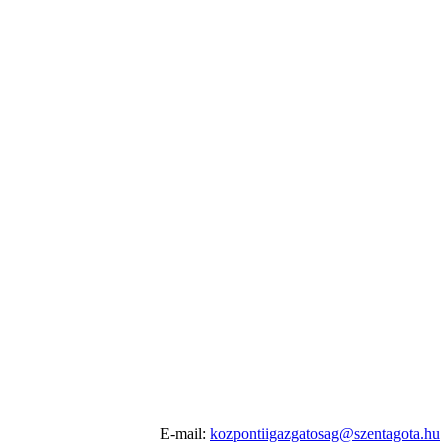
E-mail:
kozpontiigazgatosag@szentagota.hu