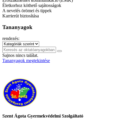
Erőszakmentes kommunikáció (EMK)
Életkorhoz köthető sajátosságok
A nevelés örömei és tippek
Karrierút biztosítása
Tananyagok
rendezés:
Sajnos nincs találat.
Tananyagok megtekintése
Szent Ágota Gyermekvédelmi Szolgáltató