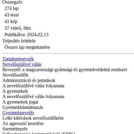
Összegzés
274 lap
43 teszt
41 kép
37 videó, film
Publikálva: 2024.02.13
Teljesítés feltétele
Összes lap megtekintése
Tartalomjegyzék
Nevelőszülövé válás
Bevezető: a magyarországi gyámsági és gyermekvédelmi rendszer
Nevelőszülők
Adminisztráció és juttatások
A nevelőszülővé válás folyamata
A gyermekek
A nevelőszülővé válás folyamata
A gyermekek jogai
Gyermekbántalmazás
Gyermeknevelés
Lelki kihívások nevelőszülőként
Az agresszió kezelése
Szeretetnyelv