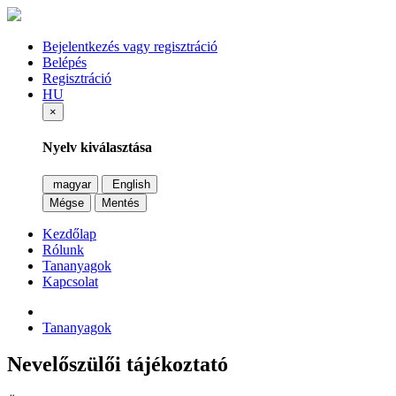
Bejelentkezés vagy regisztráció
Belépés
Regisztráció
HU
×
Nyelv kiválasztása
magyar
English
Mégse
Mentés
Kezdőlap
Rólunk
Tananyagok
Kapcsolat
Tananyagok
Nevelőszülői tájékoztató