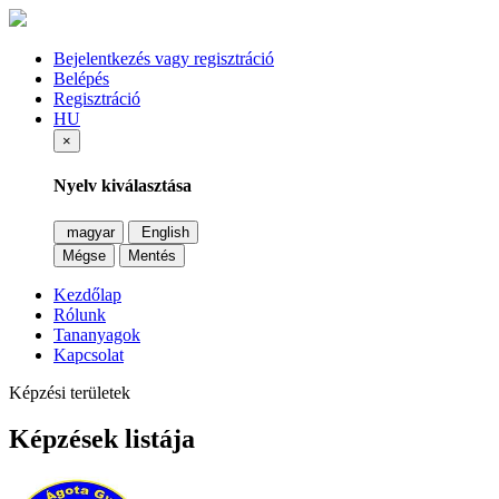
Bejelentkezés vagy regisztráció
Belépés
Regisztráció
HU
×
Nyelv kiválasztása
magyar
English
Mégse
Mentés
Kezdőlap
Rólunk
Tananyagok
Kapcsolat
Képzési területek
Képzések listája