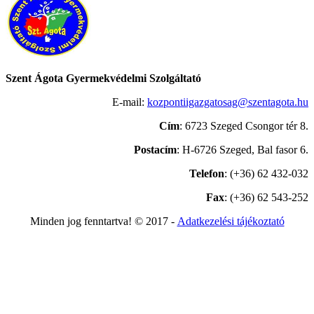
Szent Ágota Gyermekvédelmi Szolgáltató
E-mail:
kozpontiigazgatosag@szentagota.hu
Cím
: 6723 Szeged Csongor tér 8.
Postacím
: H-6726 Szeged, Bal fasor 6.
Telefon
: (+36) 62 432-032
Fax
: (+36) 62 543-252
Minden jog fenntartva! © 2017 -
Adatkezelési tájékoztató