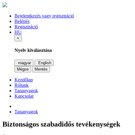
Bejelentkezés vagy regisztráció
Belépés
Regisztráció
HU
×
Nyelv kiválasztása
magyar
English
Mégse
Mentés
Kezdőlap
Rólunk
Tananyagok
Kapcsolat
Tananyagok
Biztonságos szabadidős tevékenységek