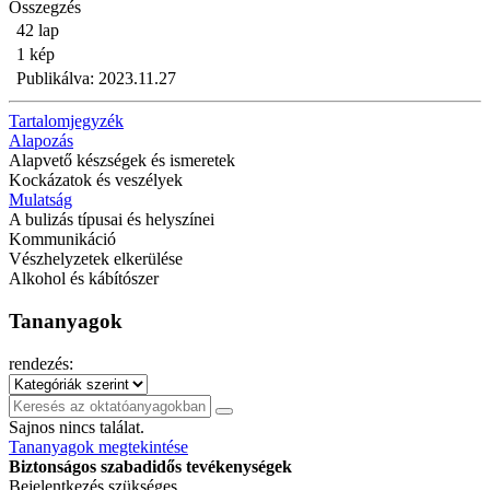
Összegzés
42 lap
1 kép
Publikálva: 2023.11.27
Tartalomjegyzék
Alapozás
Alapvető készségek és ismeretek
Kockázatok és veszélyek
Mulatság
A bulizás típusai és helyszínei
Kommunikáció
Vészhelyzetek elkerülése
Alkohol és kábítószer
Tananyagok
rendezés:
Sajnos nincs találat.
Tananyagok megtekintése
Biztonságos szabadidős tevékenységek
Bejelentkezés szükséges